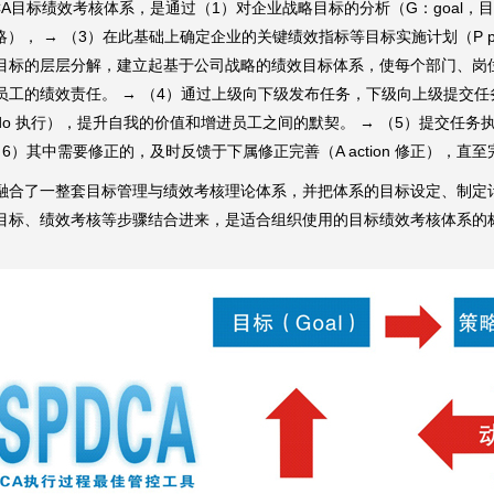
DCA目标绩效考核体系，是通过（1）对企业战略目标的分析（G：goal，
gy 策略）， → （3）在此基础上确定企业的关键绩效指标等目标实施计划（
目标的层层分解，建立起基于公司战略的绩效目标体系，使每个部门、岗
员工的绩效责任。 → （4）通过上级向下级发布任务，下级向上级提交
do 执行），提升自我的价值和增进员工之间的默契。 → （5）提交任务执
（6）其中需要修正的，及时反馈于下属修正完善（A action 修正），直
融合了一整套目标管理与绩效考核理论体系，并把体系的目标设定、制定
目标、绩效考核等步骤结合进来，是适合组织使用的目标绩效考核体系的