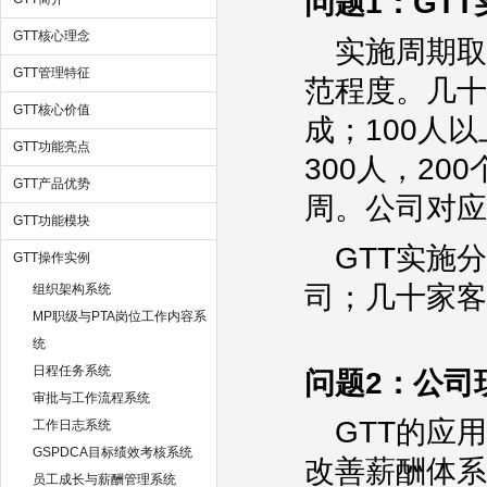
问题1：GT
GTT核心理念
实施周期取
GTT管理特征
范程度。几十
GTT核心价值
成；100人
GTT功能亮点
300人，20
GTT产品优势
周。公司对应
GTT功能模块
GTT实施
GTT操作实例
司；几十家客
组织架构系统
MP职级与PTA岗位工作内容系
统
日程任务系统
问题2：公司
审批与工作流程系统
GTT的应
工作日志系统
GSPDCA目标绩效考核系统
改善薪酬体系
员工成长与薪酬管理系统