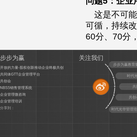
问题5：企业
这是不可能
可循，持续改
60分、70
步步为赢
关注我们
步步为赢教育
开放的力量-股权创新推动企业终极共创
共同体GTT企业管理平台
时代
共创会
共
NBSS销售管理系统
企业管理微咨询
共创
企业管理培训
分享到：
时代光华管理培