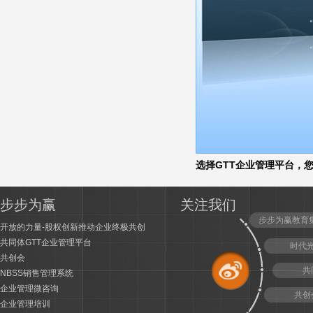
选择GTT企业管理平台，
步步为赢
关注我们
步步为赢教育
开放的力量-股权创新推动企业终极共创
共同体GTT企业管理平台
时代
共创会
共
NBSS销售管理系统
企业管理微咨询
共创
企业管理培训