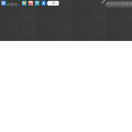
0
时代光华管理培
分享到：