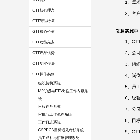
1、需
GTT核心理念
2、客
GTT管理特征
项目实施中
GTT核心价值
1、
GT
GTT功能亮点
2、公
GTT产品优势
GTT功能模块
3、
组
GTT操作实例
4、岗
组织架构系统
5、员
MP职级与PTA岗位工作内容系
6、经
统
日程任务系统
7、公
审批与工作流程系统
8、目
工作日志系统
GSPDCA目标绩效考核系统
9、G
员工成长与薪酬管理系统