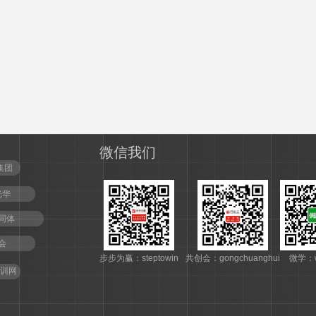
微信我们
集团
光华
同体
会
步步为赢：steptowin
共创会：gongchuanghui
微学：w
训网