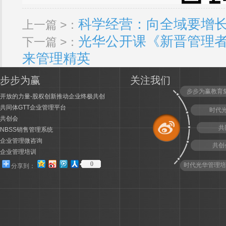
科学经营：向全域要增
上一篇 >：
光华公开课《新晋管理
下一篇 >：
来管理精英
步步为赢
关注我们
步步为赢教育
开放的力量-股权创新推动企业终极共创
共同体GTT企业管理平台
时代
共创会
共
NBSS销售管理系统
企业管理微咨询
共创
企业管理培训
0
时代光华管理培
分享到：